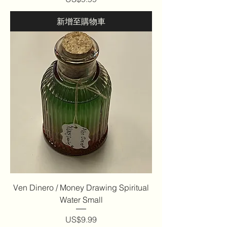
新增至購物車
Ven Dinero / Money Drawing Spiritual
Water Small
價格
US$9.99