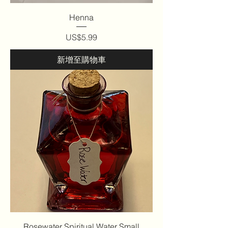
Henna
價格
US$5.99
新增至購物車
Rosewater Spiritual Water Small