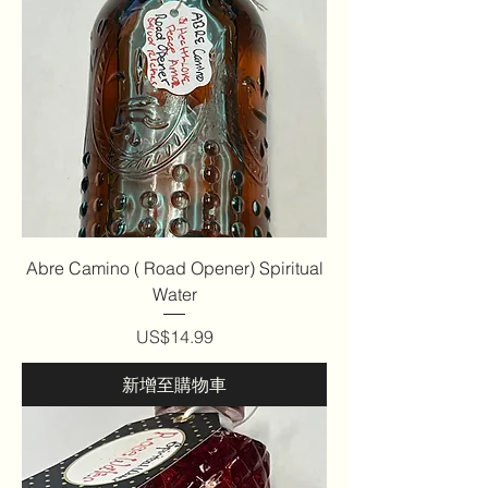
Abre Camino ( Road Opener) Spiritual
Water
價格
US$14.99
新增至購物車