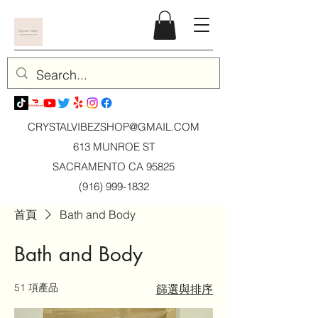
CRYSTALVIBEZSHOP@GMAIL.CO
M
613 MUNROE ST
SACRAMENTO CA 95825
(916) 999-1832
首頁
Bath and Body
Bath and Body
51 項產品
篩選與排序