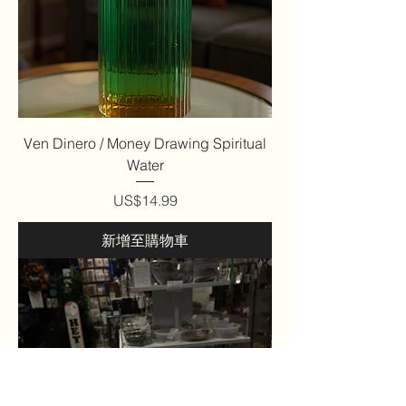
Ven Dinero / Money Drawing Spiritual
Water
價格
US$14.99
新增至購物車