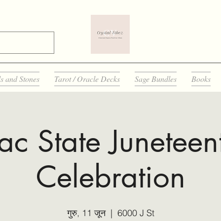
ls and Stones
Tarot / Oracle Decks
Sage Bundles
Books
ac State Juneteen
Celebration
गुरु, 11 जून
  |  
6000 J St