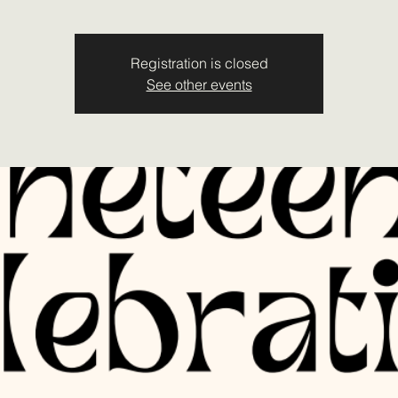
Registration is closed
See other events