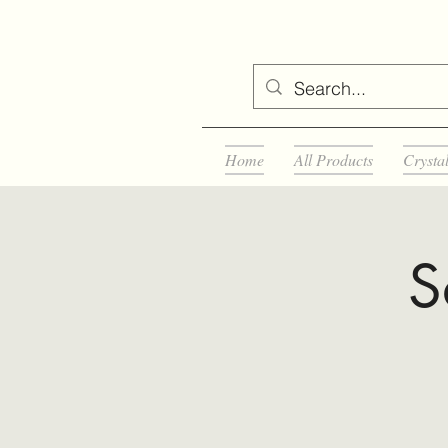
Home
All Products
Crysta
S