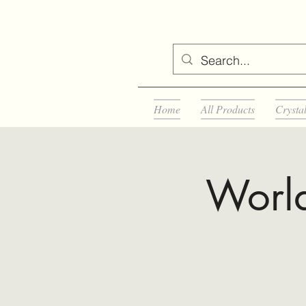
Home
All Products
Crysta
Worl