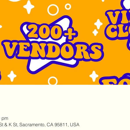
0 pm
h St & K St, Sacramento, CA 95811, USA