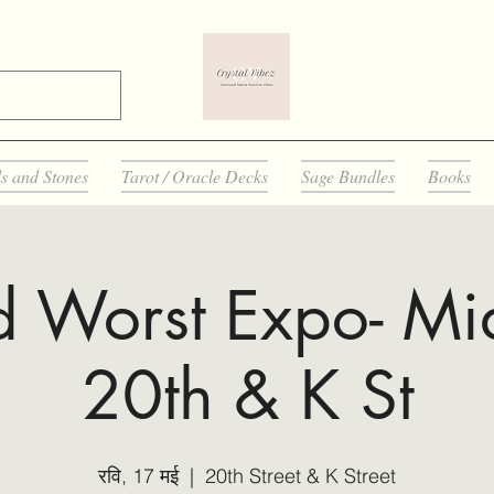
ls and Stones
Tarot / Oracle Decks
Sage Bundles
Books
d Worst Expo- Mi
20th & K St
रवि, 17 मई
  |  
20th Street & K Street