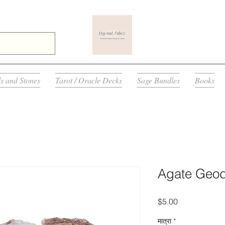
ls and Stones
Tarot / Oracle Decks
Sage Bundles
Books
Agate Geo
मूल्य
$5.00
मात्रा
*