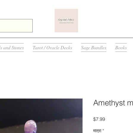
ls and Stones
Tarot / Oracle Decks
Sage Bundles
Books
Amethyst m
मूल्य
$7.99
मात्रा
*