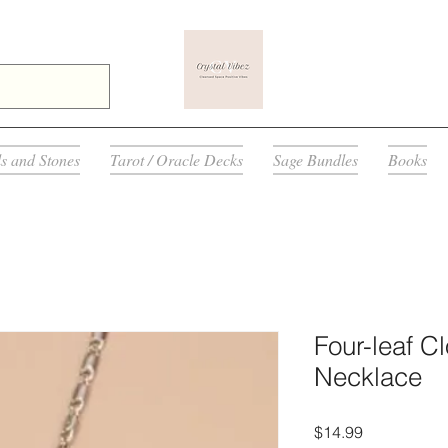
ls and Stones
Tarot / Oracle Decks
Sage Bundles
Books
Four-leaf C
Necklace
मूल्य
$14.99