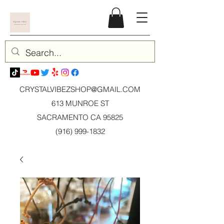
CRYSTALVIBEZSHOP@GMAIL.CO
M
613 MUNROE ST
SACRAMENTO CA 95825
(916) 999-1832