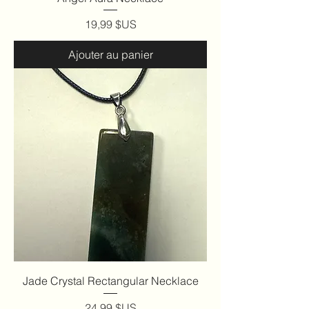
Prix
19,99 $US
Ajouter au panier
Jade Crystal Rectangular Necklace
Prix
24,99 $US