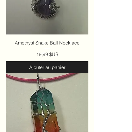
Amethyst Snake Ball Necklace
Prix
19,99 $US
Ajouter au panier