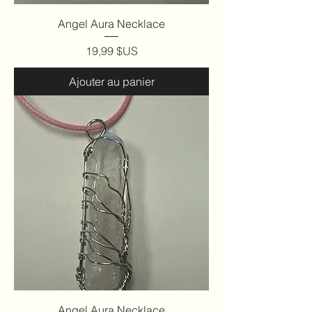
Angel Aura Necklace
Prix
19,99 $US
Ajouter au panier
Angel Aura Necklace