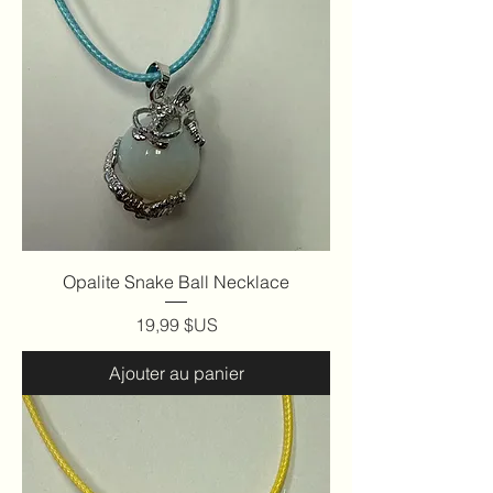
Opalite Snake Ball Necklace
Prix
19,99 $US
Ajouter au panier