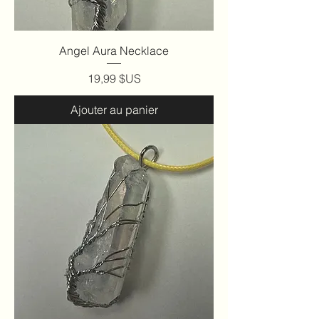
Angel Aura Necklace
Prix
19,99 $US
Ajouter au panier