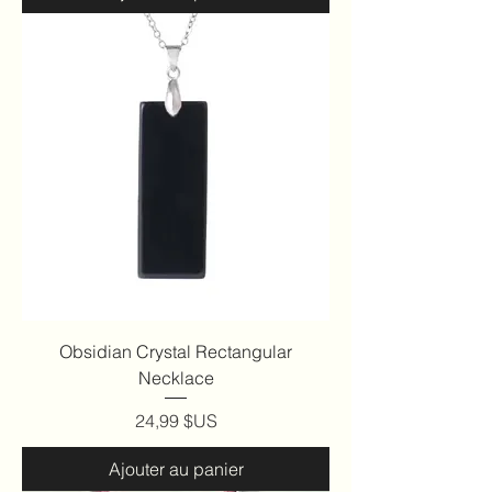
Obsidian Crystal Rectangular
Necklace
Prix
24,99 $US
Ajouter au panier