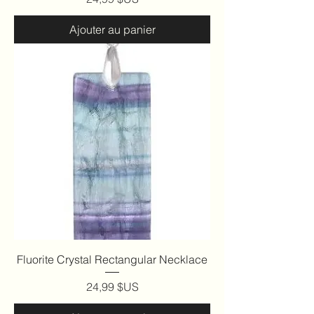
Ajouter au panier
Fluorite Crystal Rectangular Necklace
Prix
24,99 $US