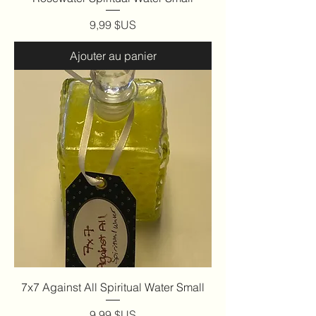
Prix
9,99 $US
Ajouter au panier
7x7 Against All Spiritual Water Small
Prix
9,99 $US