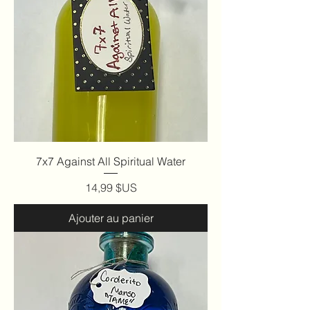
7x7 Against All Spiritual Water
Prix
14,99 $US
Ajouter au panier