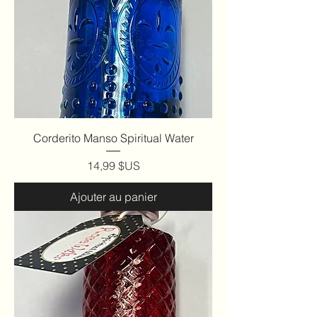
Corderito Manso Spiritual Water
Prix
14,99 $US
Ajouter au panier