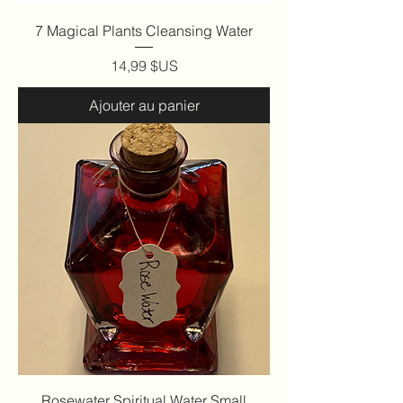
7 Magical Plants Cleansing Water
Prix
14,99 $US
Ajouter au panier
Rosewater Spiritual Water Small