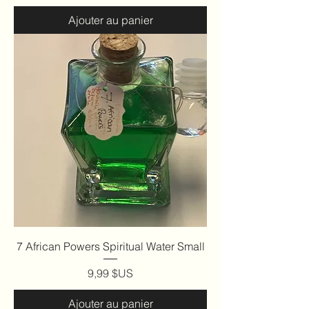
Ajouter au panier
7 African Powers Spiritual Water Small
Prix
9,99 $US
Ajouter au panier