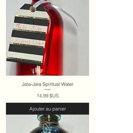
Jala-Jala Spiritual Water
Prix
14,99 $US
Ajouter au panier