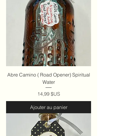
Abre Camino ( Road Opener) Spiritual
Water
Prix
14,99 $US
Ajouter au panier