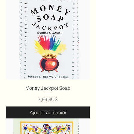
Money Jackpot Soap
Prix
7,99 $US
Ajouter au panier