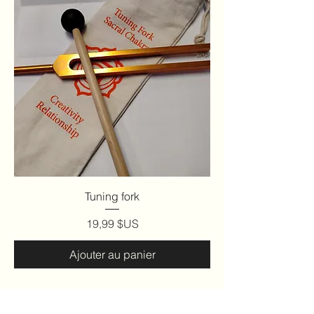
Tuning fork
Prix
19,99 $US
Ajouter au panier
📢 Important Notice: