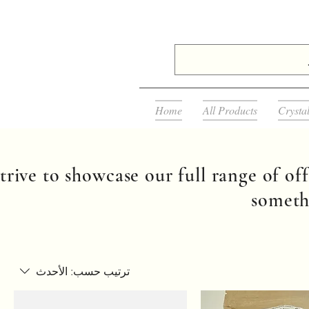
Home
All Products
Crysta
rive to showcase our full range of off
somethi
ترتيب حسب:
الأحدث