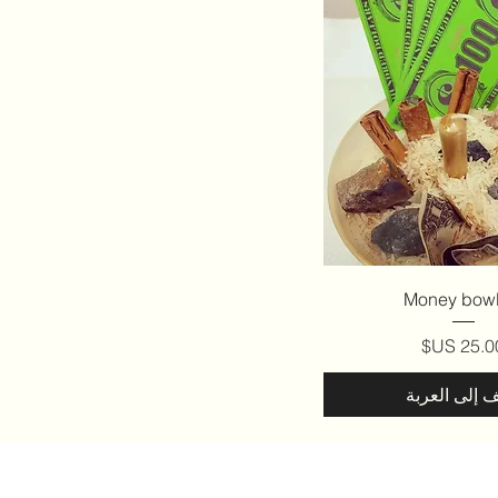
عرض السريع
Money bowl 
لسعر
ف إلى العربة