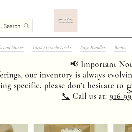
ls and Stones
Tarot / Oracle Decks
Sage Bundles
Books
📢 Important Not
erings, our inventory is always evolvin
ng specific, please don’t hesitate to 
S
📞
Call us at:
916-99