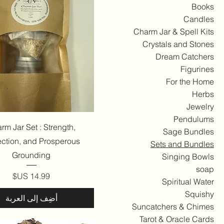
Books
Candles
Charm Jar & Spell Kits
Crystals and Stones
Dream Catchers
Figurines
For the Home
Herbs
Jewelry
Pendulums
العرض السريع
rm Jar Set : Strength,
Sage Bundles
ection, and Prosperous
Sets and Bundles
Grounding
Singing Bowls
soap
السعر
Spiritual Water
Squishy
أضِف إلى العربة
Suncatchers & Chimes
Tarot & Oracle Cards