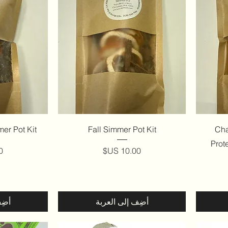
العرض السريع
ال
er Pot Kit
Fall Simmer Pot Kit
Cha
Prot
السعر
ا
أضِف إلى العربة
أضِ