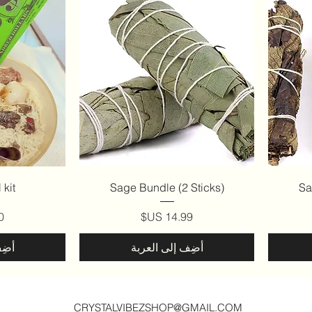
العرض السريع
ال
kit
Sage Bundle (2 Sticks)
Sa
السعر
ا
أضِف إلى العربة
أضِ
CRYSTALVIBEZSHOP@GMAIL.CO
M