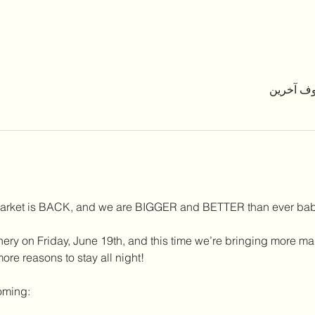
Market is BACK, and we are BIGGER and BETTER than ever bab
nery on Friday, June 19th, and this time we’re bringing more ma
e reasons to stay all night!
oming: