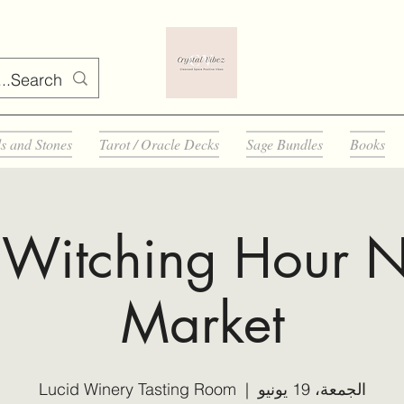
ls and Stones
Tarot / Oracle Decks
Sage Bundles
Books
 Witching Hour N
Market
الجمعة، 19 يونيو
  |  
Lucid Winery Tasting Room