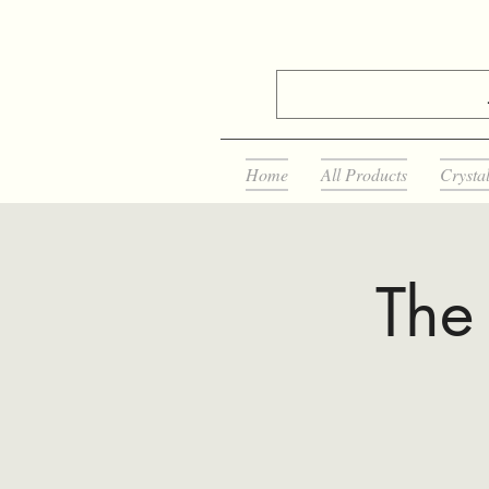
Home
All Products
Crysta
The