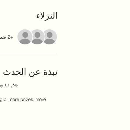
النزلاء
+2 ضيوف آخرين
نبذة عن الحدث
y!!!! 🌙✨
gic, more prizes, more 