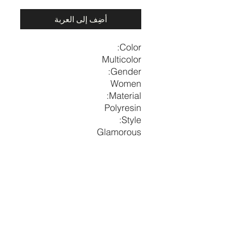
أضِف إلى العربة
Color:
Multicolor
Gender:
Women
Material:
Polyresin
Style:
Glamorous
Eardrop
Eardrop
Size
Width
Height
1.2
2.8
one-
size