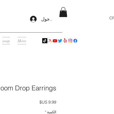
CR
تسجيل الدخول
soap
More
oom Drop Earrings
السعر
الكمية
*