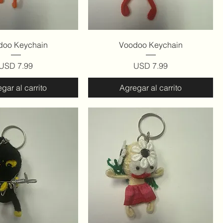
ista rápida
Vista rápida
doo Keychain
Voodoo Keychain
Precio
Precio
USD 7.99
USD 7.99
gar al carrito
Agregar al carrito