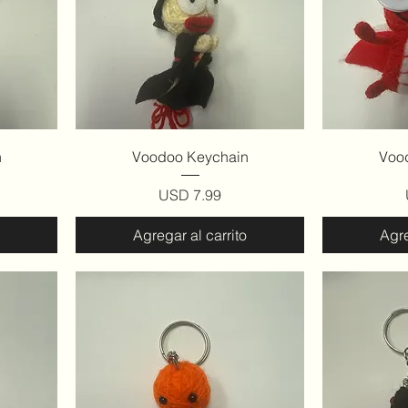
Vista rápida
V
n
Voodoo Keychain
Voo
Precio
USD 7.99
Agregar al carrito
Agre