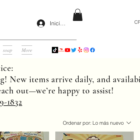
CR
Iniciar sesión
soap
More
ice:
g! New items arrive daily, and availabi
reach out—we’re happy to assist!
9-1832
Ordenar por:
Lo más nuevo