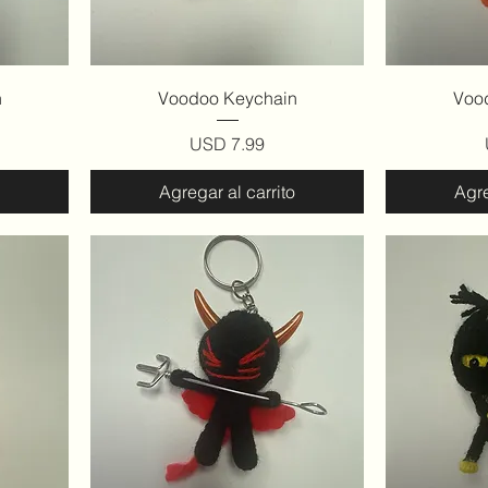
Vista rápida
V
n
Voodoo Keychain
Voo
Precio
USD 7.99
Agregar al carrito
Agre