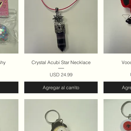
Vista rápida
V
shy
Crystal Acubi Star Necklace
Voo
Precio
USD 24.99
Agregar al carrito
Agre