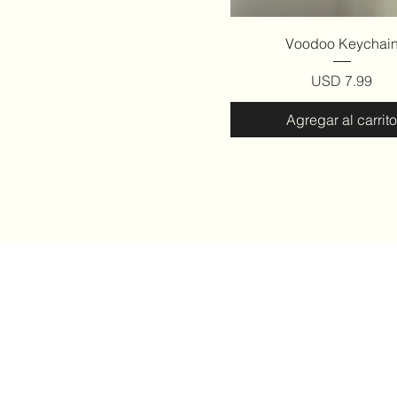
Vista rápida
Voodoo Keychai
Precio
USD 7.99
Agregar al carrito