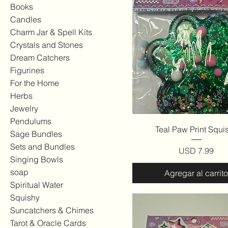
Books
Candles
Charm Jar & Spell Kits
Crystals and Stones
Dream Catchers
Figurines
For the Home
Herbs
Jewelry
Pendulums
Vista rápida
Teal Paw Print Squi
Sage Bundles
Sets and Bundles
Precio
USD 7.99
Singing Bowls
soap
Agregar al carrito
Spiritual Water
Squishy
Suncatchers & Chimes
Tarot & Oracle Cards