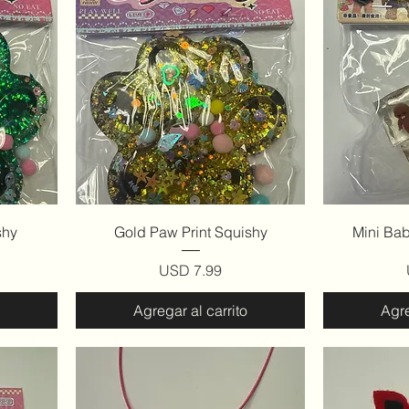
Vista rápida
V
shy
Gold Paw Print Squishy
Mini Ba
Precio
USD 7.99
Agregar al carrito
Agre