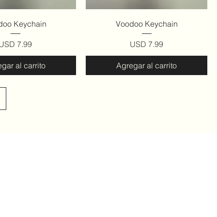
ista rápida
Vista rápida
doo Keychain
Voodoo Keychain
Precio
Precio
USD 7.99
USD 7.99
gar al carrito
Agregar al carrito