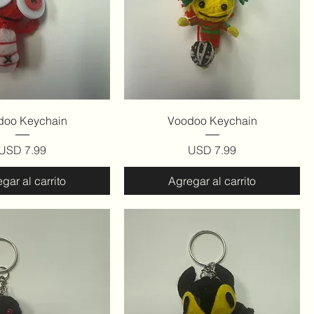
ista rápida
Vista rápida
doo Keychain
Voodoo Keychain
Precio
Precio
USD 7.99
USD 7.99
gar al carrito
Agregar al carrito