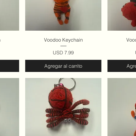
Vista rápida
V
n
Voodoo Keychain
Voo
Precio
USD 7.99
Agregar al carrito
Agre