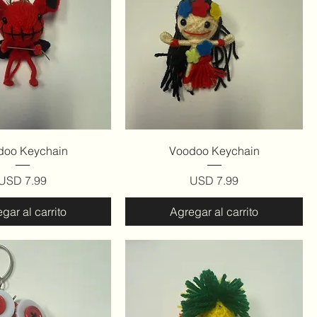
ista rápida
Vista rápida
doo Keychain
Voodoo Keychain
Precio
Precio
USD 7.99
USD 7.99
gar al carrito
Agregar al carrito