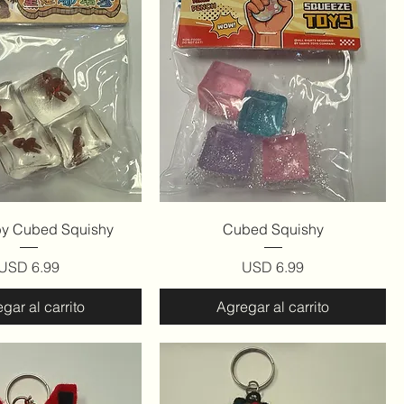
ista rápida
Vista rápida
by Cubed Squishy
Cubed Squishy
Precio
Precio
USD 6.99
USD 6.99
gar al carrito
Agregar al carrito