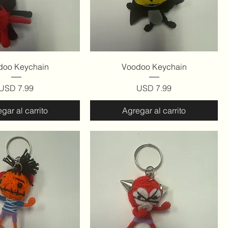
ista rápida
Vista rápida
doo Keychain
Voodoo Keychain
Precio
Precio
USD 7.99
USD 7.99
gar al carrito
Agregar al carrito