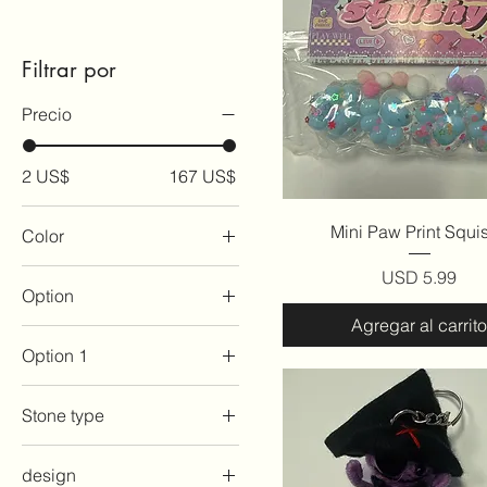
Filtrar por
Precio
2 US$
167 US$
Vista rápida
Mini Paw Print Squi
Color
Precio
USD 5.99
Option
Agregar al carrito
A
Option 1
Amythest
Design 1
B
Stone type
Design 2
Black
Amethyst
Design 3
Black Obsidian
design