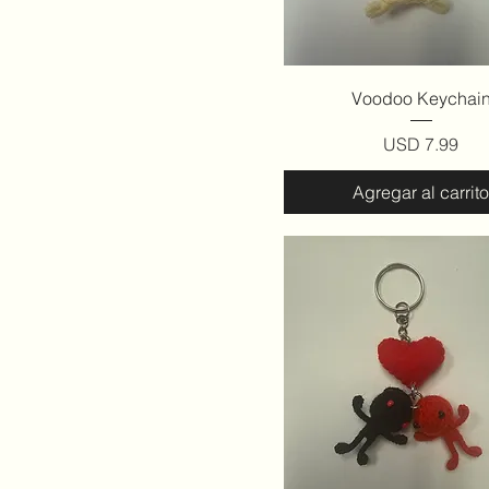
Vista rápida
Voodoo Keychai
Precio
USD 7.99
Agregar al carrito