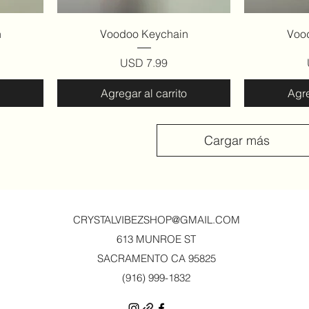
Vista rápida
V
n
Voodoo Keychain
Voo
Precio
USD 7.99
Agregar al carrito
Agre
Cargar más
CRYSTALVIBEZSHOP@GMAIL.CO
M
613 MUNROE ST
SACRAMENTO CA 95825
(916) 999-1832‬