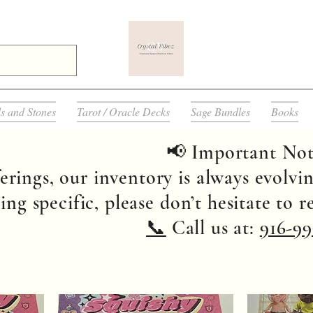
ls and Stones
Tarot / Oracle Decks
Sage Bundles
Books
📢 Important Not
erings, our inventory is always evolvin
ng specific, please don’t hesitate to 
📞
Call us at:
916-99