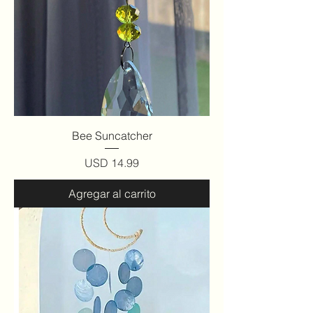
Bee Suncatcher
Precio
USD 14.99
Agregar al carrito