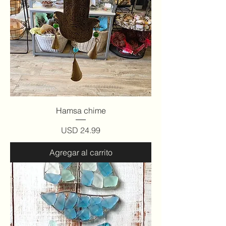
Hamsa chime
Precio
USD 24.99
Agregar al carrito