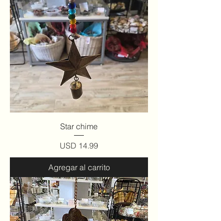
Star chime
Precio
USD 14.99
Agregar al carrito