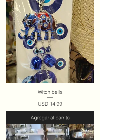
Witch bells
Precio
USD 14.99
Agregar al carrito