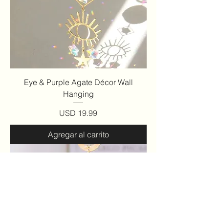
Eye & Purple Agate Décor Wall
Hanging
Precio
USD 19.99
Agregar al carrito