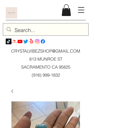
CRYSTALVIBEZSHOP@GMAIL.CO
M
613 MUNROE ST
SACRAMENTO CA 95825
(916) 999-1832